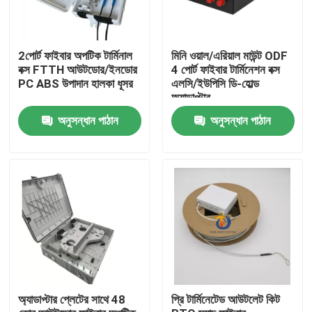
2পোর্ট ফাইবার অপটিক টার্মিনাল
মিনি ওয়াল/এরিয়াল মাউন্ট ODF
বক্স FTTH আউটডোর/ইনডোর
4 পোর্ট ফাইবার টার্মিনেশন বক্স
PC ABS উপাদান হালকা ধূসর
এলসি/ইউপিসি ডি-হোল্ড
অ্যাডাপ্টার
অনুসন্ধান পাঠান
অনুসন্ধান পাঠান
বাড়ি
আমাদের সম্পর্কে
অ্যাডাপ্টার প্লেটের সাথে 48
প্রি টার্মিনেটেড আউটলেট কিট
পরিচিতি