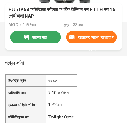
Ftth IP68 আউটডোর ফাইবার অপটিক টার্মিনাল বক্স FTTH বক্স 16
পোর্ট কাজা NAP
MOQ：1 পিসিএস
মূল্য：33usd
ভালো দাম
আমাদের সাথে যোগাযোগ
করুন
পণ্যের বর্ণনা
উৎপত্তি স্থল
গুয়াংডং
ডেলিভারি সময়
7-10 কার্যদিবস
ন্যূনতম চাহিদার পরিমাণ
1 পিসিএস
পরিচিতিমুলক নাম
Twilight Optic