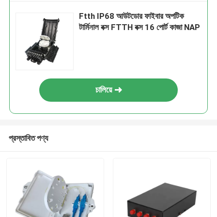
Ftth IP68 আউটডোর ফাইবার অপটিক
টার্মিনাল বক্স FTTH বক্স 16 পোর্ট কাজা NAP
চালিয়ে
প্রস্তাবিত পণ্য