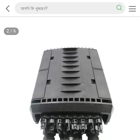
2
/
6