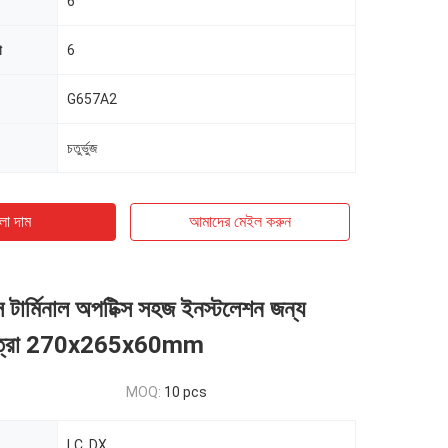
6
া
6
G657A2
চতুর্ভুজ
ো দাম
আমাদের মেইল ​​করুন
ইস টার্মিনাল অপটিক্স সহজ ইনস্টলেশন জন্য
 মাত্রা 270x265x60mm
MOQ:
10 pcs
LC, DX