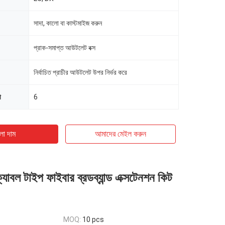
সাদা, কালো বা কাস্টমাইজ করুন
প্রাক-সমাপ্ত আউটলেট বক্স
নির্বাচিত প্রাচীর আউটলেট উপর নির্ভর করে
া
6
ো দাম
আমাদের মেইল ​​করুন
বল টাইপ ফাইবার ব্রডব্যান্ড এক্সটেনশন কিট
MOQ:
10 pcs