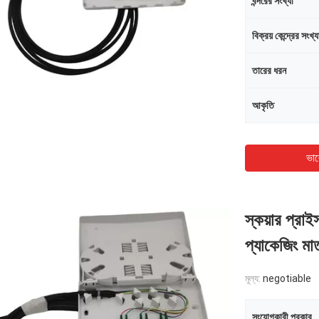
বন্দরের সংখ্যা
বিক্রয় কেন্দ্রের সংখ্য
তারের ধরন
আকৃতি
জমা দিন
ভাল
স্কয়ার প্রা
প্যাকেজিং
মূল্য:
negotiable
সংযোগকারী প্রকার