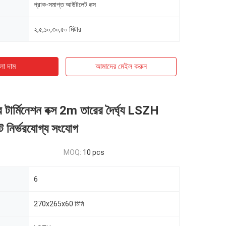
প্রাক-সমাপ্ত আউটলেট বক্স
২,৫,১০,৩০,৫০ মিটার
ো দাম
আমাদের মেইল ​​করুন
র টার্মিনেশন বক্স 2m তারের দৈর্ঘ্য LSZH
ট নির্ভরযোগ্য সংযোগ
MOQ:
10 pcs
6
270x265x60 মিমি