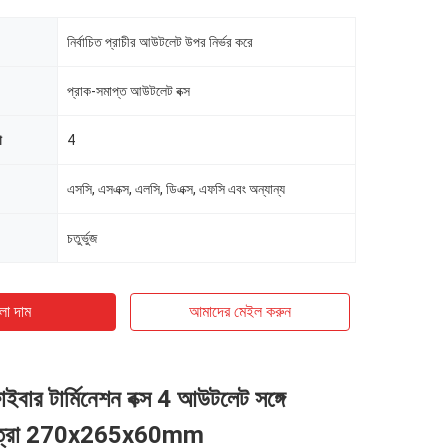
নির্বাচিত প্রাচীর আউটলেট উপর নির্ভর করে
প্রাক-সমাপ্ত আউটলেট বক্স
া
4
এসসি, এসএক্স, এলসি, ডিএক্স, এফসি এবং অন্যান্য
চতুর্ভুজ
ো দাম
আমাদের মেইল ​​করুন
ফাইবার টার্মিনেশন বক্স 4 আউটলেট সঙ্গে
 মাত্রা 270x265x60mm