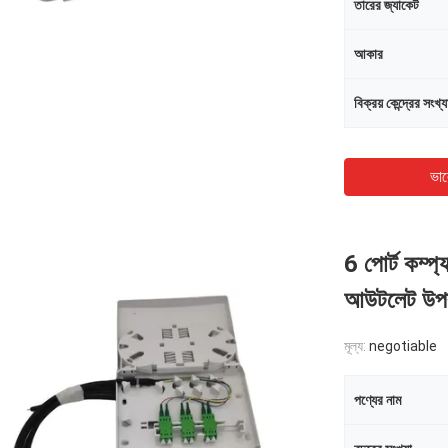
তারের জ্যাকেট
আকার
বিক্রয় কেন্দ্রের সংখ্য
ভাল
একটি বার্তা রেখে যান
আমরা শীঘ্রই আপনাকে আবার কল করব!
6 পোর্ট কম্প্য
আউটলেট উপর 
মূল্য:
negotiable
পণ্যের নাম