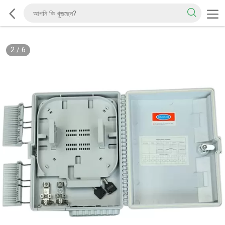
2
/
6