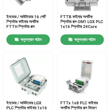
আমাদের সম্পর্কে
ইনডোর / আউটডোর 16 পোর্ট
FTTB ফাইবার অপটিক
স্প্লিটার ফাইবার অপটিক
স্প্লিটার বক্স OM1 LGX PLC
FTTH স্প্লিটার বক্স
1x16 স্প্লিটার 24Core
কারখানা পরিদর্শন
অনুসন্ধান পাঠান
অনুসন্ধান পাঠান
গুণমান নিয়ন্ত্রণ
খবর
একটি উদ্ধৃতি অনুরোধ করুন
ফাইবার অপটিক প্যাচ প্যানেল ও আবরণ
ইনডোর / আউটডোর LGX
FTTx 1x8 PLC ফাইবার
ফাইবার প্যাচ তারের
PLC স্প্লিটার ফাইবার 1x16
অপটিক স্প্লিটার বক্স বিতরণ