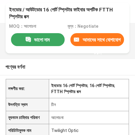
ইনডোর / আউটডোর 16 পোর্ট স্প্লিটার ফাইবার অপটিক FTTH
স্প্লিটার বক্স
MOQ：আলোচনা
মূল্য：Negotiate
ভালো দাম
আমাদের সাথে যোগাযোগ
করুন
পণ্যের বর্ণনা
ইনডোর 16 পোর্ট স্প্লিটার
,
16 পোর্ট স্প্লিটার
,
লক্ষণীয় করা:
FTTH স্প্লিটার বক্স
উৎপত্তি স্থল
চীন
ন্যূনতম চাহিদার পরিমাণ
আলোচনা
পরিচিতিমুলক নাম
Twilight Optic