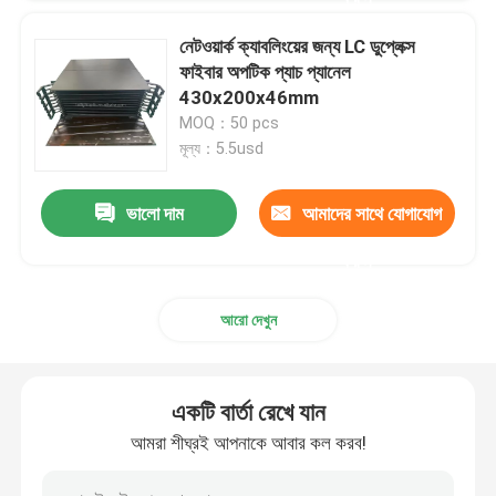
নেটওয়ার্ক ক্যাবলিংয়ের জন্য LC ডুপ্লেক্স
ফাইবার অপটিক প্যাচ প্যানেল
430x200x46mm
MOQ：50 pcs
মূল্য：5.5usd
ভালো দাম
আমাদের সাথে যোগাযোগ
করুন
আরো দেখুন
একটি বার্তা রেখে যান
আমরা শীঘ্রই আপনাকে আবার কল করব!