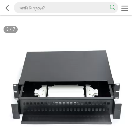
3
/
7