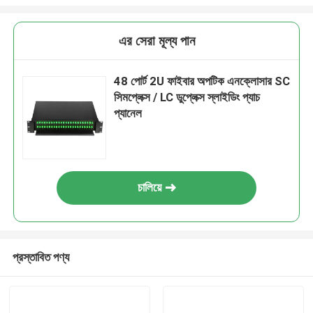
এর সেরা মূল্য পান
48 পোর্ট 2U ফাইবার অপটিক এনক্লোসার SC
সিমপ্লেক্স / LC ডুপ্লেক্স স্লাইডিং প্যাচ
প্যানেল
চালিয়ে
প্রস্তাবিত পণ্য