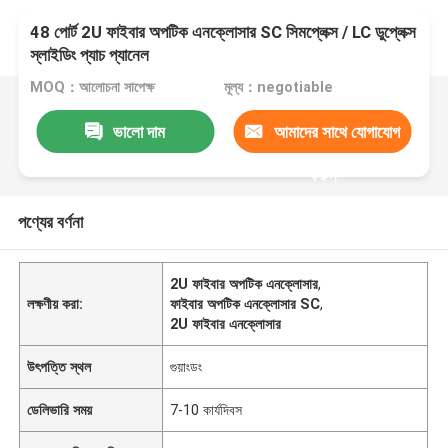
48 পোর্ট 2U ফাইবার অপটিক এনক্লোসার SC সিমপ্লেক্স / LC ডুপ্লেক্স
স্লাইডিং প্যাচ প্যানেল
MOQ：আলোচনা সাপেক্ষ
মূল্য：negotiable
ভালো দাম
আমাদের সাথে যোগাযোগ
করুন
পণ্যের বর্ণনা
2U ফাইবার অপটিক এনক্লোসার
,
লক্ষণীয় করা:
ফাইবার অপটিক এনক্লোসার SC
,
2U ফাইবার এনক্লোসার
উৎপত্তি স্থল
গুয়াংডং
ডেলিভারি সময়
7-10 কার্যদিবস