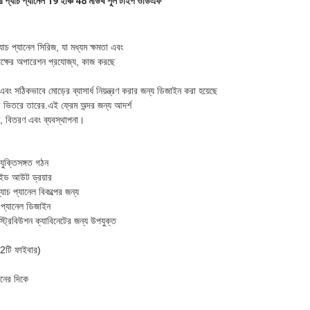
ার প্যাচ প্যানেল 19 ইঞ্চি 48 মাউথ পুল টাইপ ওডিএফ
যাচ প্যানেল সিরিজ, যা মধ্যম ক্ষমতা এবং
পক্ষের অপারেশন প্রযোজ্য, কাজ করছে
 এবং সঠিকভাবে মোড়ের ব্যাসার্ধ নিয়ন্ত্রণ করার জন্য ডিজাইন করা হয়েছে
 ভিতরে তারের.এই ফ্রেম অন্দর জন্য আদর্শ
 বিতরণ এবং ব্যবস্থাপনা।
যুক্তিসঙ্গত গঠন
একটি বার্তা রেখে যান
আমরা শীঘ্রই আপনাকে আবার কল করব!
াইড আউট ড্রয়ার
চ প্যানেল বিকল্পের জন্য
 প্যানেল ডিজাইন
স্ট্রিবিউশন ক্যাবিনেটের জন্য উপযুক্ত
12টি ফাইবার)
ছনের দিকে