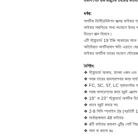
এফসি পোর্ট র্যাক মাউন্টেড ইনডোর ফাইব
বর্ণনা:
অপটিক ডিস্ট্রিবিউশন বক্সের ফাইবার প্
ফাইবার সমাপ্তির শাখা সংযোগে উভয় 
বিতরণ বাক্স হিসাবে।
এটি স্ট্যান্ডার্ড 19 ইঞ্চি আকারের সাথে
অতিরিক্ত অপটিক্যাল ক্ষতি এড়াতে ঘের
ফাইবার অপটিক তারের সংযোগ স্টোরেজ,
বৈশিষ্ট্য:
❖ স্ট্যান্ডার্ড আকার, হালকা ওজন এবং 
❖ সহজ তারের ব্যবস্থাপনার জন্য স্ল
❖ FC, SC, ST, LC অ্যাডাপ্টার প্যা
❖ সহজ অপারেশনের জন্য ফ্রন্ট এক্সেস
❖ 19'' বা 23'' স্ট্যান্ডার্ড অপটিক ডি
❖ ধাতব ফ্রন্ট কভার সহ
❖ 2-8 পিসি স্প্লাইস ট্রে (প্রতিটি 
❖ সর্বোচ্চক্ষমতা 48 ফাইবার
❖ 4টি ফাইবার ক্যাবল এন্ট্রি পোর্ট পি
❖ সাদা বা কালো রঙ