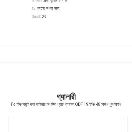
উপাদান:
ঠান্ডা ঘূর্ণিত ইস্পাত
রঙ:
কালো অথবা সাদা
উচ্চতা:
2উ
গ্যালারী
Fc র্যাক মাউন্ট করা ফাইবার অপটিক প্যাচ প্যানেল ODF 19 ইঞ্চি 48 মাউথ পুল টাইপ