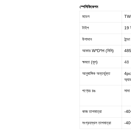
স্পেসিফিকেশন
মডেল
TW
টাইপ
19 ইঞ
উপাদান
ঠান্ড
আকার W*D*H (মিমি)
48
ক্ষমতা (মূল)
48
আনুষাঙ্গিক অন্তর্ভুক্ত
4pcs
অ্যাডা
পণ্যের রঙ
সাদা
কাজ তাপমাত্রা
-40
সংগ্রহস্থল তাপমাত্রা
-40