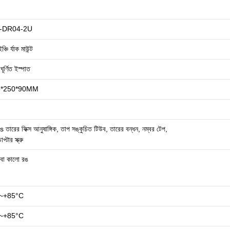
-DR04-2U
্চি র্যাক মাউন্ট
া ঘূর্ণিত ইস্পাত
জমা দিন
5*250*90MM
 তারের ফিক্স আনুষাঙ্গিক, তাপ সঙ্কুচিত টিউব, তারের বন্ধন, নম্বর টেপ,
প্টার স্ক্রু
 বা কালো রঙ
~+85°C
~+85°C