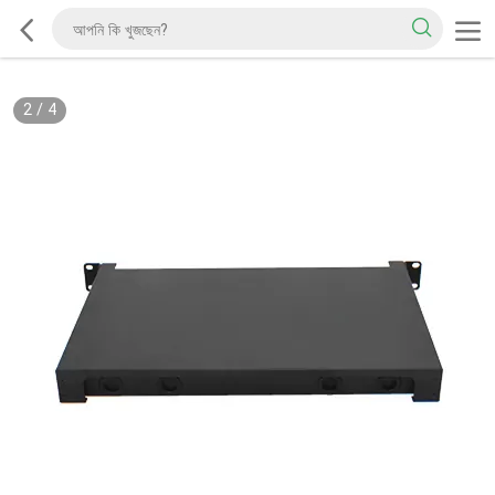
2
/
4