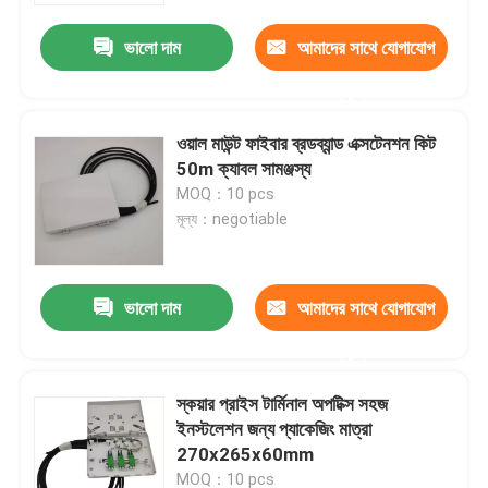
ভালো দাম
আমাদের সাথে যোগাযোগ
করুন
ওয়াল মাউন্ট ফাইবার ব্রডব্যান্ড এক্সটেনশন কিট
50m ক্যাবল সামঞ্জস্য
MOQ：10 pcs
মূল্য：negotiable
ভালো দাম
আমাদের সাথে যোগাযোগ
বাড়ি
করুন
স্কয়ার প্রাইস টার্মিনাল অপটিক্স সহজ
পণ্য
ইনস্টলেশন জন্য প্যাকেজিং মাত্রা
270x265x60mm
ভিডিও
MOQ：10 pcs