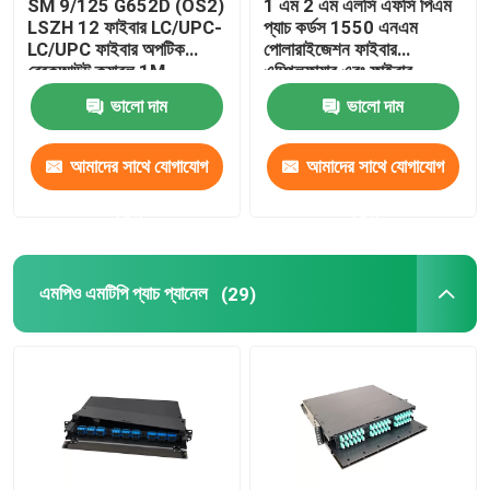
SM 9/125 G652D (OS2)
1 এম 2 এম এলসি এফসি পিএম
LSZH 12 ফাইবার LC/UPC-
প্যাচ কর্ডস 1550 এনএম
LC/UPC ফাইবার অপটিক
পোলারাইজেশন ফাইবার
ব্রেকআউট ক্যাবল 1M
এম্প্লিফায়ার এবং ফাইবার
লেজারের জন্য পিএমএফ প্যাচ কর্ড
ভালো দাম
ভালো দাম
বজায় রাখা
আমাদের সাথে যোগাযোগ
আমাদের সাথে যোগাযোগ
করুন
করুন
এমপিও এমটিপি প্যাচ প্যানেল
(29)