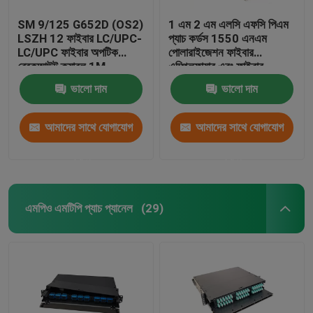
SM 9/125 G652D (OS2)
1 এম 2 এম এলসি এফসি পিএম
LSZH 12 ফাইবার LC/UPC-
প্যাচ কর্ডস 1550 এনএম
LC/UPC ফাইবার অপটিক
পোলারাইজেশন ফাইবার
ব্রেকআউট ক্যাবল 1M
এম্প্লিফায়ার এবং ফাইবার
লেজারের জন্য পিএমএফ প্যাচ কর্ড
ভালো দাম
ভালো দাম
বজায় রাখা
আমাদের সাথে যোগাযোগ
আমাদের সাথে যোগাযোগ
করুন
করুন
এমপিও এমটিপি প্যাচ প্যানেল
(29)