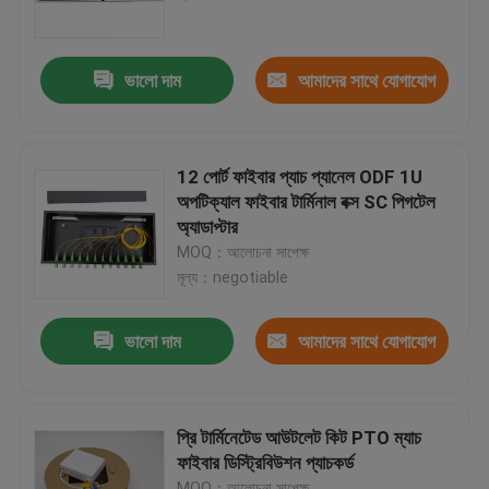
আমাদের সম্পর্কে
ভালো দাম
আমাদের সাথে যোগাযোগ
করুন
কারখানা পরিদর্শন
12 পোর্ট ফাইবার প্যাচ প্যানেল ODF 1U
গুণমান নিয়ন্ত্রণ
অপটিক্যাল ফাইবার টার্মিনাল বক্স SC পিগটেল
অ্যাডাপ্টার
MOQ：আলোচনা সাপেক্ষ
খবর
মূল্য：negotiable
একটি উদ্ধৃতি অনুরোধ করুন
ভালো দাম
আমাদের সাথে যোগাযোগ
করুন
ফাইবার অপটিক প্যাচ প্যানেল ও আবরণ
প্রি টার্মিনেটেড আউটলেট কিট PTO ম্যাচ
ফাইবার ডিস্ট্রিবিউশন প্যাচকর্ড
ফাইবার প্যাচ তারের
MOQ：আলোচনা সাপেক্ষ