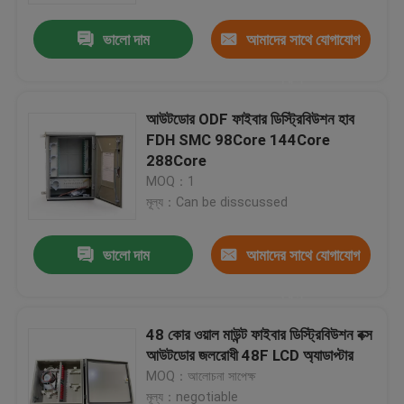
ভালো দাম
আমাদের সাথে যোগাযোগ
করুন
আউটডোর ODF ফাইবার ডিস্ট্রিবিউশন হাব
FDH SMC 98Core 144Core
288Core
MOQ：1
মূল্য：Can be disscussed
ভালো দাম
আমাদের সাথে যোগাযোগ
বাড়ি
করুন
48 কোর ওয়াল মাউন্ট ফাইবার ডিস্ট্রিবিউশন বক্স
পণ্য
আউটডোর জলরোধী 48F LCD অ্যাডাপ্টার
MOQ：আলোচনা সাপেক্ষ
ভিডিও
মূল্য：negotiable