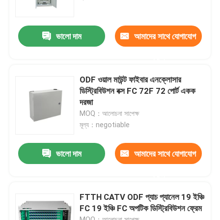
আমাদের সম্পর্কে
ভালো দাম
আমাদের সাথে যোগাযোগ
করুন
কারখানা পরিদর্শন
ODF ওয়াল মাউন্ট ফাইবার এনক্লোসার
গুণমান নিয়ন্ত্রণ
ডিস্ট্রিবিউশন বক্স FC 72F 72 পোর্ট একক
দরজা
MOQ：আলোচনা সাপেক্ষ
খবর
মূল্য：negotiable
একটি উদ্ধৃতি অনুরোধ করুন
ভালো দাম
আমাদের সাথে যোগাযোগ
করুন
ফাইবার অপটিক প্যাচ প্যানেল ও আবরণ
FTTH CATV ODF প্যাচ প্যানেল 19 ইঞ্চি
FC 19 ইঞ্চি FC অপটিক ডিস্ট্রিবিউশন ফ্রেম
ফাইবার প্যাচ তারের
MOQ：আলোচনা সাপেক্ষ