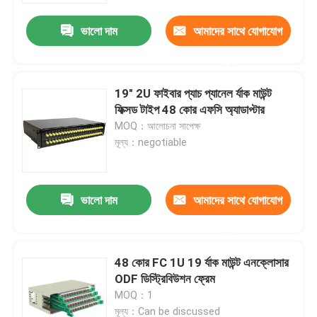
ভালো দাম
আমাদের সাথে যোগাযোগ
করুন
19" 2U ফাইবার প্যাচ প্যানেল র্যাক মাউন্ট
ফিক্সড টাইপ 48 কোর এফসি অ্যাডাপ্টার
MOQ：আলোচনা সাপেক্ষ
মূল্য：negotiable
ভালো দাম
আমাদের সাথে যোগাযোগ
বাড়ি
করুন
48 কোর FC 1U 19 র্যাক মাউন্ট এনক্লোসার
পণ্য
ODF ডিস্ট্রিবিউশন ফ্রেম
MOQ：1
ভিডিও
মূল্য：Can be discussed