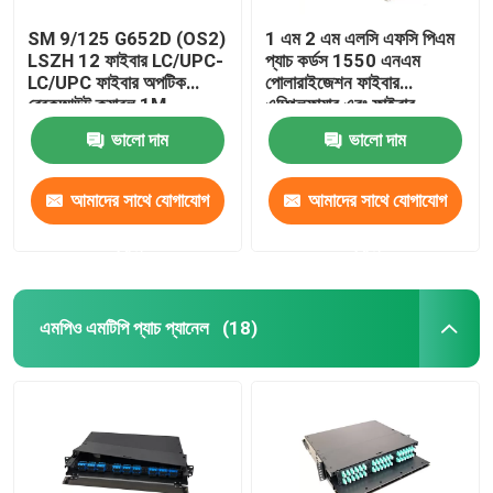
SM 9/125 G652D (OS2)
1 এম 2 এম এলসি এফসি পিএম
LSZH 12 ফাইবার LC/UPC-
প্যাচ কর্ডস 1550 এনএম
LC/UPC ফাইবার অপটিক
পোলারাইজেশন ফাইবার
ব্রেকআউট ক্যাবল 1M
এম্প্লিফায়ার এবং ফাইবার
লেজারের জন্য পিএমএফ প্যাচ কর্ড
ভালো দাম
ভালো দাম
বজায় রাখা
আমাদের সাথে যোগাযোগ
আমাদের সাথে যোগাযোগ
করুন
করুন
এমপিও এমটিপি প্যাচ প্যানেল
(18)